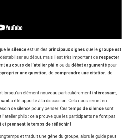
que le
silence
est un des
principaux signes
que le
groupe est
déstabiliser au début, mais il est très important de
respecter
ent
au cours de l’atelier philo
ou du
débat argumenté
pour
pproprier une question
, de
comprendre une citation
, de
nt lorsqu’un élément nouveau particulièrement
intéressant
,
isant
a été apporté à la discussion. Cela nous remet en
besoin de silence pour y penser. Ces
temps de silence
sont
 l’atelier philo : cela prouve que les participants ne font pas
t
et
prennent le temps de réfléchir
!
longtemps et traduit une gêne du groupe, alors le guide peut