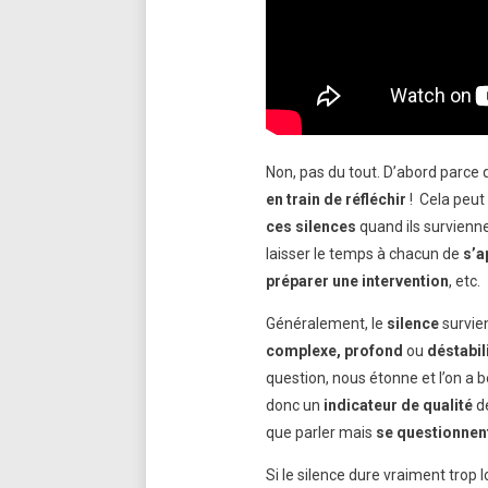
Non, pas du tout. D’abord parce 
en train de réfléchir
! Cela peut 
ces silences
quand ils survienn
laisser le temps à chacun de
s’a
préparer une intervention
, etc.
Généralement, le
silence
survie
complexe, profond
ou
déstabil
question, nous étonne et l’on a 
donc un
indicateur de qualité
de
que parler mais
se questionnen
Si le silence dure vraiment trop 