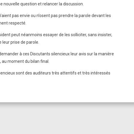
ne nouvelle question et relancer la discussion.
 n’aient pas envie ou n’osent pas prendre la parole devant les
ement respecté.
sident peut néanmoins essayer de les solliciter, sans insister,
e leur prise de parole.
 demander à ces Discutants silencieux leur avis sur la manière
, au moment du bilan final.
encieux sont des auditeurs très attentifs et très intéressés