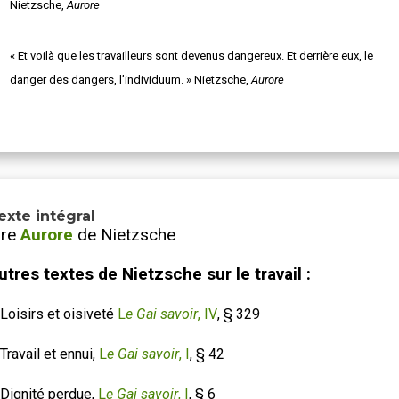
Nietzsche,
Aurore
« Et voilà que les travailleurs sont devenus dangereux. Et derrière eux, le
danger des dangers, l’individuum. » Nietzsche,
Aurore
exte intégral
ire
Aurore
de Nietzsche
utres textes de Nietzsche sur le travail :
Loisirs et oisiveté
L
e Gai savoir
, IV
, § 329
Travail et ennui,
L
e Gai savoir
, I
, § 42
 Dignité perdue,
L
e Gai savoir
, I
, § 6