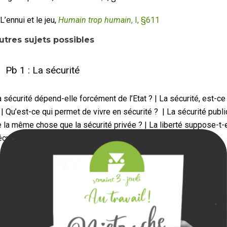
L’ennui et le jeu,
Humain trop humain
, I, §611
utres sujets possibles
Pb 1 : La sécurité
 sécurité dépend-elle forcément de l’Etat ? | La sécurité, est-ce 
| Qu’est-ce qui permet de vivre en sécurité ? | La sécurité publi
 la même chose que la sécurité privée ? | La liberté suppose-t-e
curité ? | Qu’est-ce qui nous met en insécurité ?
Pb 2 : L’individualisme
’est-ce qui fait la valeur d’un individu ? | Est-il légitime de sacrif
dividus au nom de l’intérêt général ? | Qu’est-ce qui nous individ
La société se construit-elle forcément contre les individus ?